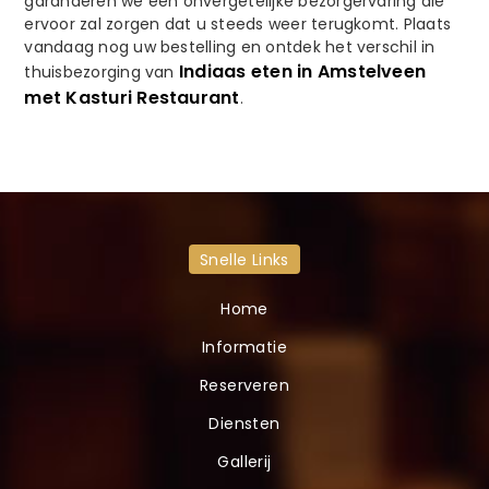
garanderen we een onvergetelijke bezorgervaring die
ervoor zal zorgen dat u steeds weer terugkomt. Plaats
vandaag nog uw bestelling en ontdek het verschil in
Indiaas eten in Amstelveen
thuisbezorging van
met Kasturi Restaurant
.
Snelle Links
Home
Informatie
Reserveren
Diensten
Gallerij