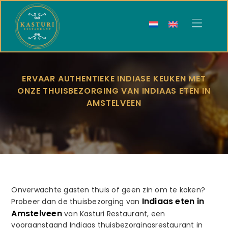
Kasturi
Restaurant
ERVAAR AUTHENTIEKE INDIASE KEUKEN MET
ONZE THUISBEZORGING VAN INDIAAS ETEN IN
AMSTELVEEN
Onverwachte gasten thuis of geen zin om te koken?
Indiaas eten in
Probeer dan de thuisbezorging van
Amstelveen
van Kasturi Restaurant, een
vooraanstaand Indiaas thuisbezorgingsrestaurant in