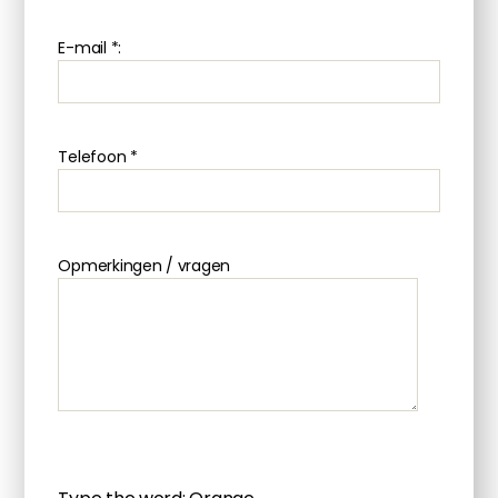
E-mail *:
Telefoon *
Opmerkingen / vragen
P
l