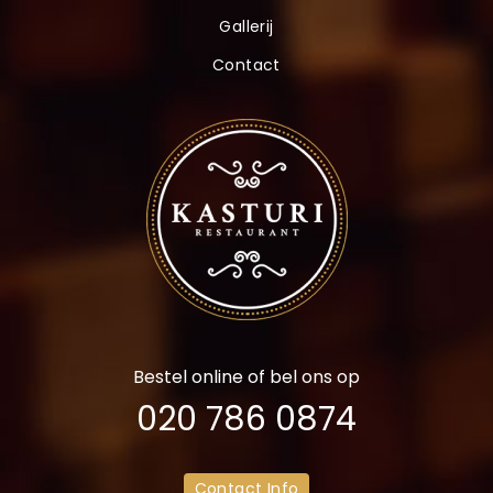
e
Gallerij
m
p
Contact
t
y
.
Bestel online of bel ons op
020 786 0874
Contact Info