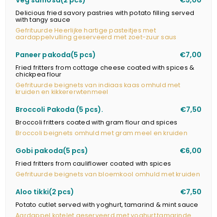
Veg samosa(2 pcs)
€5,00
Delicious fried savory pastries with potato filling served
with tangy sauce
Gefrituurde Heerlijke hartige pasteitjes met
aardappelvulling geserveerd met zoet-zuur saus
Paneer pakoda(5 pcs)
€7,00
Fried fritters from cottage cheese coated with spices &
chickpea flour
Gefrituurde beignets van indiaas kaas omhuld met
kruiden en kikkererwtenmeel
Broccoli Pakoda (5 pcs).
€7,50
Broccoli fritters coated with gram flour and spices
Broccoli beignets omhuld met gram meel en kruiden
Gobi pakoda(5 pcs)
€6,00
Fried fritters from cauliflower coated with spices
Gefrituurde beignets van bloemkool omhuld met kruiden
Aloo tikki(2 pcs)
€7,50
Potato cutlet served with yoghurt, tamarind & mint sauce
Aardappel kotelet geserveerd met yoghurt,tamarinde