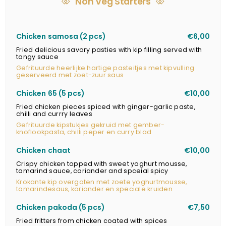
Non Veg Starters
Chicken samosa (2 pcs)
€6,00
Fried delicious savory pasties with kip filling served with
tangy sauce
Gefrituurde heerlijke hartige pasteitjes met kipvulling
geserveerd met zoet-zuur saus
Chicken 65 (5 pcs)
€10,00
Fried chicken pieces spiced with ginger-garlic paste,
chilli and currry leaves
Gefrituurde kipstukjes gekruid met gember-
knoflookpasta, chilli peper en curry blad
Chicken chaat
€10,00
Crispy chicken topped with sweet yoghurt mousse,
tamarind sauce, coriander and spceial spicy
Krokante kip overgoten met zoete yoghurtmousse,
tamarindesaus, koriander en speciale kruiden
Chicken pakoda (5 pcs)
€7,50
Fried fritters from chicken coated with spices