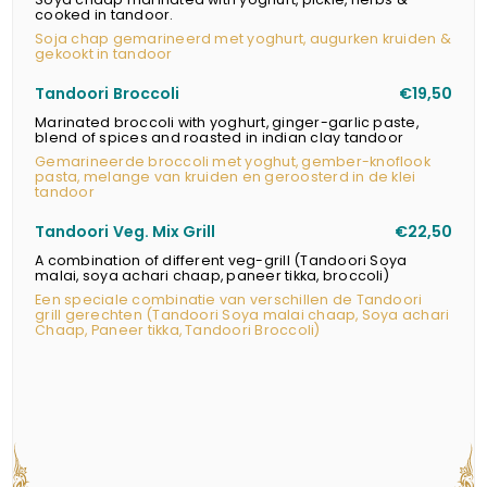
cooked in tandoor.
Soja chap gemarineerd met yoghurt, augurken kruiden &
gekookt in tandoor
Tandoori Broccoli
€19,50
Marinated broccoli with yoghurt, ginger-garlic paste,
blend of spices and roasted in indian clay tandoor
Gemarineerde broccoli met yoghut, gember-knoflook
pasta, melange van kruiden en geroosterd in de klei
tandoor
Tandoori Veg. Mix Grill
€22,50
A combination of different veg-grill (Tandoori Soya
malai, soya achari chaap, paneer tikka, broccoli)
Een speciale combinatie van verschillen de Tandoori
grill gerechten (Tandoori Soya malai chaap, Soya achari
Chaap, Paneer tikka, Tandoori Broccoli)