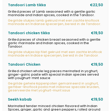
Tandoori Lamb tikka
€22,50
Grilled pieces of Lamb seasoned with a gentle garlic
marinade and Indian spices, cooked in the Tandoor.
Gegrilde stukjes lamb gekruid met een zachte knoflook
marinade en Indianse specerijen, bereid in de Tandoor.
Tandoori chicken tikka
€19,50
Grilled pieces of chicken breast seasoned with a gentle
garlic marinade and Indian spices, cooked in the
Tandoor.
Gegrilde stukjes kip filet gekruid met een zachte knoflook
marinade en Indiase specerijen, bereid in de Tandoor.
Tandoori Chicken
€19,50
Grilled chicken whole leg pieces merinated in yoghurt,
ginger-galric paste with special indian species served
with youghurt-mint sauce
Gegrilde gehele kippenpoten gemarineerd in yoghurt,
gember-knoflook pasta met indianse speciale kruiden,
geserveerde met yoghurt-munt saus
Seekh kabab
€19,50
Marinated tender minced chicken flavored with Indian
Spices, ginger, garlic and green peppers, rolled around