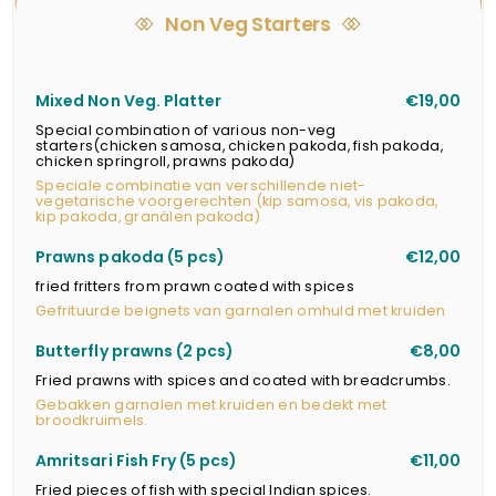
Non Veg Starters
Mixed Non Veg. Platter
€19,00
Special combination of various non-veg
starters(chicken samosa, chicken pakoda, fish pakoda,
chicken springroll, prawns pakoda)
Speciale combinatie van verschillende niet-
vegetarische voorgerechten (kip samosa, vis pakoda,
kip pakoda, granälen pakoda)
Prawns pakoda (5 pcs)
€12,00
fried fritters from prawn coated with spices
Gefrituurde beignets van garnalen omhuld met kruiden
Butterfly prawns (2 pcs)
€8,00
Fried prawns with spices and coated with breadcrumbs.
Gebakken garnalen met kruiden en bedekt met
broodkruimels.
Amritsari Fish Fry (5 pcs)
€11,00
Fried pieces of fish with special Indian spices.