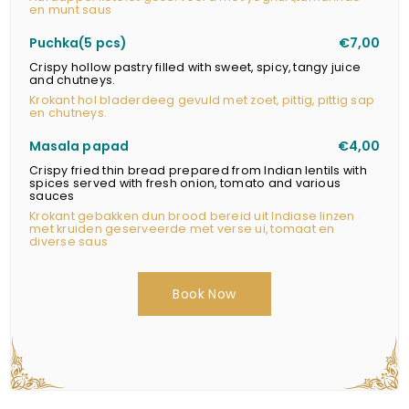
en munt saus
Puchka(5 pcs)
€7,00
Crispy hollow pastry filled with sweet, spicy, tangy juice
and chutneys.
Krokant hol bladerdeeg gevuld met zoet, pittig, pittig sap
en chutneys.
Masala papad
€4,00
Crispy fried thin bread prepared from Indian lentils with
spices served with fresh onion, tomato and various
sauces
Krokant gebakken dun brood bereid uit Indiase linzen
met kruiden geserveerde met verse ui, tomaat en
diverse saus
Book Now