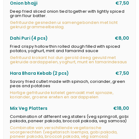
Onion bhajji
€7,50
Deep fried sliced onion tied together with lightly spiced
gram flour batter.
Gefrituurde gesneden ui samengebonden met licht
gekruid grammeelbeslag.
Dahi Puri (4 pcs)
€8,00
Fried crispy hollow thin rolled dough filled with spiced
potatos, yoghurt, mint and famarind sauce
Gefrituurd krokant hol dun gerold deeg gevuld met
gekruide aardappelen, yoghurt, munt en tamarindesaus
Hara Bhara Kebab (2 pcs)
€7,50
Savory fried cutlet made with spinach, coriander, green
peas and potatoes
Hartige gefrituurde kotelet gemaakt met spinazie,
koriander, groene erwten en aardappelen
Mix Veg Platters
€18,00
Combination of different veg.staters (veg springroll, gobi
pakoda, paneer pakoda, broccoli pakoda, veg samosa)
Combinatie van verschillende vegetarische
voorgerechten (vegetarisch loempia, gobi pakoda,
paneer pakoda, broccoli pakoda, věg samosa)