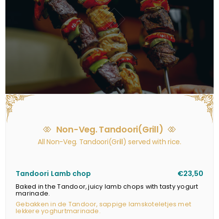
Non-Veg. Tandoori(Grill)
All Non-Veg. Tandoori(Grill) served with rice.
Tandoori Lamb chop
€23,50
Baked in the Tandoor, juicy lamb chops with tasty yogurt
marinade.
Gebakken in de Tandoor, sappige lamskoteletjes met
lekkere yoghurtmarinade.