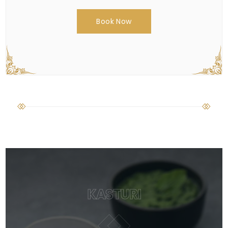
Book Now
KASTURI