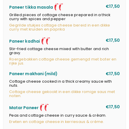
12
€17,50
Paneer tikka masala
Grilled pieces of cottage cheese prepared in a thick
curry with spices and pepper
Gegrilde stukjes cottage cheese bereid in een dikke
curry met kruiden en paprika
12
€17,50
Paneer kadhai
Stir-fried cottage cheese mixed with butter and rich
gravy.
Roergebakken cottage cheese gemengd met boter en
rijke jus.
Paneer makhani (mild)
€17,50
Cottage cheese cooked in a thick creamy sauce with
nuts.
Cottage cheese gekookt in een dikke romige saus met
noten.
12
€17,50
Matar Paneer
Peas and cottage cheese in curry sauce & crèam.
Erwten en cottage cheese in kerriesaus & crème.