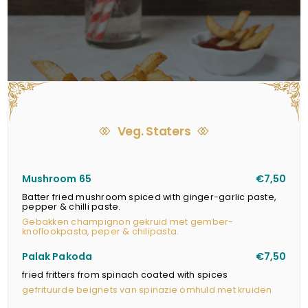
Veg. Staters
Mushroom 65
€7,50
Batter fried mushroom spiced with ginger-garlic paste,
pepper & chilli paste.
Gebakken champignon gekruid met gember-
knoflookpasta, peper & chilipasta.
Palak Pakoda
€7,50
fried fritters from spinach coated with spices
gefrituurde beignets van spinazie omhuld met kruiden