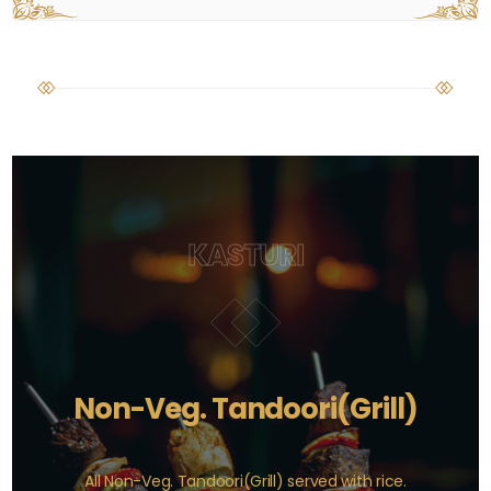
KASTURI
Non-Veg. Tandoori(Grill)
All Non-Veg. Tandoori(Grill) served with rice.