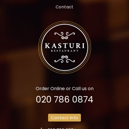
t
Contact
e
n
.
Order Online or Call us on
020 786 0874
Contact Info